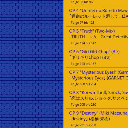
Folge 53 bis 96
OP 4 "Unmei no Rūretto Mawa
｢運命のルーレット廻して｣ (ZA
Folge 97 bis 123
OP 5 "Truth" (Two-Mix)
｢TRUTH ～A Great Detectiv
Folge 124 bis 142
OP 6 "Giri Giri Chop" (B'z)
｢ギリギリChop｣ (B'z)
Folge 143 bis 167
OP 7 "Mysterious Eyes!" (Gar
｢Mysterious Eyes｣ (GARNET 
Folge 168 bis 204
OP 8 "Koi wa Thrill, Shock, Su
｢恋はスリル,ショック,サスペンス
Folge 205 bis 230
OP 9 "Destiny" (Miki Matsuha
｢destiny｣ (松橋 未樹)
Folge 231 bis 258