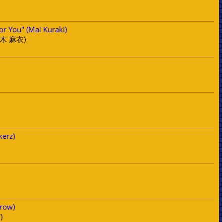
or You" (Mai Kuraki)
倉木 麻衣)
kerz)
Crow)
)