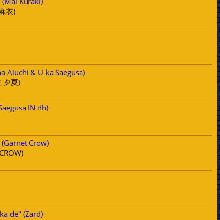
(Mai Kuraki)
 麻衣)
a Aiuchi & U-ka Saegusa)
 夕夏)
Saegusa IN db)
 (Garnet Crow)
CROW)
a de" (Zard)