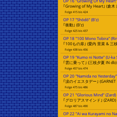
OP 16 "Growing Of My Heart" 
｢Growing of My Heart｣ (倉木
Folge 415 bis 424
OP 17 "Shōdō" (B'z)
｢衝動｣ (B'z)
Folge 425 bis 437
OP 18 "100 Mono Tobira" (Rin
｢100もの扉｣ (愛内 里菜 & 三枝
Folge 438 bis 456
OP 19 "Kumo ni Notte" (U-ka 
｢雲に乗って｣ (三枝夕夏 IN db)
Folge 457 bis 474
OP 20 "Namida no Yesterday"
｢涙のイエスタデー｣ (GARNET 
Folge 475 bis 486
OP 21 "Glorious Mind" (Zard)
｢グロリアスマインド｣ (ZARD)
Folge 487 bis 490
OP 22 "Ai wa Kurayami no Nak