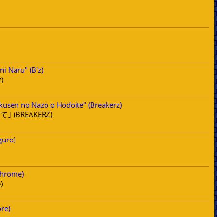
i Naru" (B'z)
)
kusen no Nazo o Hodoite" (Breakerz)
(BREAKERZ)
guro)
chrome)
)
re)