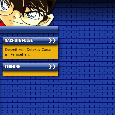
NÄCHSTE FOLGE
❯❯
Derzeit kein Detektiv Conan
im Fernsehen.
TERMINE
❯❯