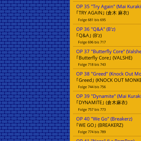
OP 35 "Try Again" (Mai Kuraki
｢TRY AGAIN｣ (倉木 麻衣)
Folge 681 bis 695
OP 36 "Q&A" (B'z)
｢Q&A｣ (B'z)
Folge 696 bis 717
OP 37 "Butterfly Core" (Valshe
｢Butterfly Core｣ (VALSHE)
Folge 718 bis 743
OP 38 "Greed" (Knock Out M
｢Greed｣ (KNOCK OUT MONKE
Folge 744 bis 756
OP 39 "Dynamite" (Mai Kuraki
｢DYNAMITE｣ (倉木麻衣)
Folge 757 bis 773
OP 40 "We Go" (Breakerz)
｢WE GO｣ (BREAKERZ)
Folge 774 bis 789