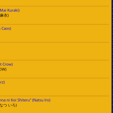
Mai Kuraki)
 麻衣)
s Caos)
t Crow)
ROW)
rz)
a ni Koi Shiteru" (Natsu Iro)
なつ いろ)