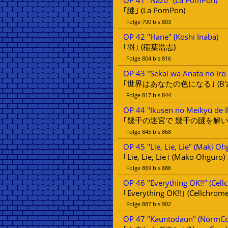
OP 41 "Nazo" (La PomPon)
｢謎｣ (La PomPon)
Folge 790 bis 803
OP 42 "Hane" (Koshi Inaba)
｢羽｣ (稲葉浩志)
Folge 804 bis 816
OP 43 "Sekai wa Anata no Iro n
｢世界はあなたの色になる｣ (B'z
Folge 817 bis 844
OP 44 "Ikusen no Meikyū de I
｢幾千の迷宮で 幾千の謎を解いて｣ 
Folge 845 bis 868
OP 45 "Lie, Lie, Lie" (Maki Oh
｢Lie, Lie, Lie｣ (Mako Ohguro)
Folge 869 bis 886
OP 46 "Everything OK!!" (Cell
｢Everything OK!!｣ (Cellchrome
Folge 887 bis 902
OP 47 "Kauntodaun" (NormCo