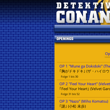
OPENINGS
Op
OP 1 "Mune ga Dokidoki" (Th
｢胸がドキドキ｣ (ザ・ハイロウ
Folge 1 bis 30
OP 2 "Feel Your Heart" (Velve
｢Feel Your Heart｣ (Velvet Gar
Folge 31 bis 52
OP 3 "Nazo" (Miho Komatsu)
｢謎｣ (小松 未歩)