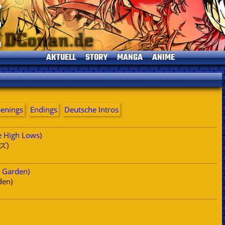
AKTUELL
STORY
MANGA
ANIME
News
Einleitung
Einleitung
Einleitung
TV-Programm
Charaktere
Alle Bände
Episoden
Termine
Gosho Aoyama
Kapitelliste
Kinofilme
enings
Endings
Umfragen
Deutsche Intros
Conan's Items
Short Stories
Sprecher
Seitenhistorie
Musik
e High Lows)
Specials
ズ)
Datenschutz
DVDs
Kontakt
t Garden)
Impressum
den)