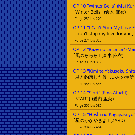
OP 10 "Winter Bells" (Mai Kur
｢Winter Bells｣ (倉木 麻衣)
Folge 259 bis 270
OP 11 "I Can't Stop My Love F
｢I can't stop my love for yo
Folge 271 bis 305
OP 12 "Kaze no La La La" (Mai
｢風のららら｣ (倉木 麻衣)
Folge 306 bis 332
OP 13 "Kimi to Yakusoku Shit
｢君と約束した優しいあの場所まで｣
Folge 333 bis 355
OP 14 "Start" (Rina Aiuchi)
｢START｣ (愛内 里菜)
Folge 356 bis 393
OP 15 "Hoshi no Kagayaki yo"
｢星のかがやきよ｣ (ZARD)
Folge 394 bis 414