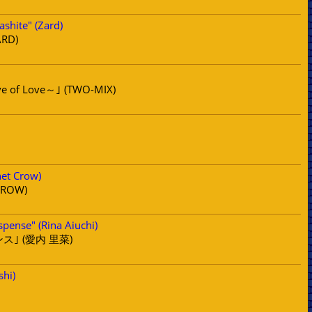
shite" (Zard)
RD)
e of Love～｣ (TWO-MIX)
net Crow)
CROW)
spense" (Rina Aiuchi)
｣ (愛内 里菜)
shi)