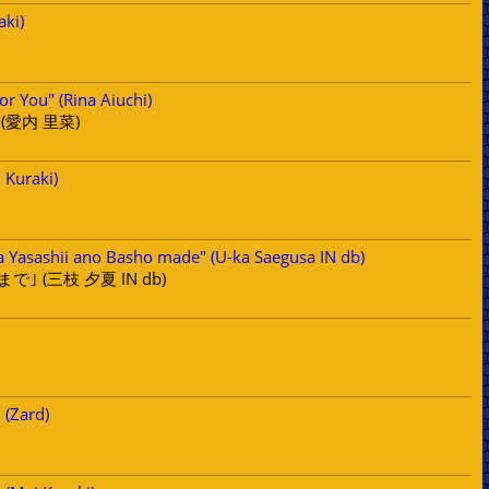
aki)
or You" (Rina Aiuchi)
u｣ (愛内 里菜)
 Kuraki)
a Yasashii ano Basho made" (U-ka Saegusa IN db)
 (三枝 夕夏 IN db)
 (Zard)