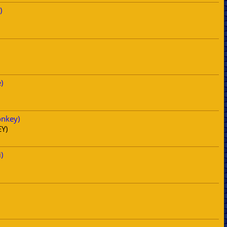
)
)
onkey)
Y)
)