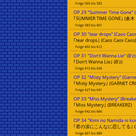
Folge 565 bis 582
OP 29 "Summer Time Gone" (
｢SUMMER TIME GONE｣ (倉木
Folge 583 bis 601
OP 30 "tear drops" (Caos Cao
｢tear drops｣ (Caos Caos Caos)
Folge 602 bis 612
OP 31 "Don't Wanna Lie" (B'z)
｢Don't Wanna Lie｣ (B'z)
Folge 613 bis 626
OP 32 "Misty Mystery" (Garne
｢Misty Mystery｣ (GARNET C
Folge 627 bis 641
OP 33 "Miss Mystery" (Breake
｢Miss Mystery｣ (BREAKERZ)
Folge 642 bis 666
OP 34 "Kimi no Namida ni konn
｢君の涙にこんなに恋してる｣ (
Folge 667 bis 680