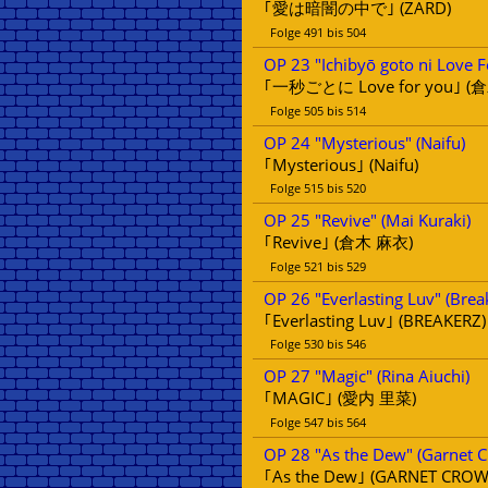
｢愛は暗闇の中で｣ (ZARD)
Folge 491 bis 504
OP 23 "Ichibyō goto ni Love F
｢一秒ごとに Love for you｣ (
Folge 505 bis 514
OP 24 "Mysterious" (Naifu)
｢Mysterious｣ (Naifu)
Folge 515 bis 520
OP 25 "Revive" (Mai Kuraki)
｢Revive｣ (倉木 麻衣)
Folge 521 bis 529
OP 26 "Everlasting Luv" (Brea
｢Everlasting Luv｣ (BREAKERZ)
Folge 530 bis 546
OP 27 "Magic" (Rina Aiuchi)
｢MAGIC｣ (愛内 里菜)
Folge 547 bis 564
OP 28 "As the Dew" (Garnet 
｢As the Dew｣ (GARNET CROW