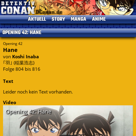
AKTUELL
STORY
MANGA
ANIME
News
Einleitung
Einleitung
Einleitung
OPENING 42: HANE
TV-Programm
Charaktere
Alle Bände
Episoden
Termine
Gosho Aoyama
Kapitelliste
Kinofilme
Opening 42
Hane
Umfragen
Conan's Items
Short Stories
Sprecher
von
Koshi Inaba
Seitenhistorie
Musik
｢羽｣ (稲葉浩志)
Specials
Folge 804 bis 816
Datenschutz
DVDs
Text
Kontakt
Impressum
Leider noch kein Text vorhanden.
Video