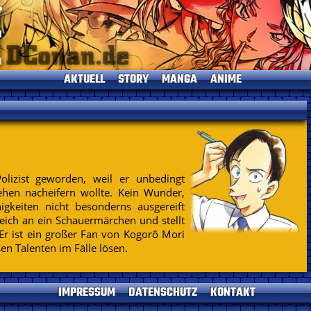
AKTUELL
STORY
MANGA
ANIME
News
Einleitung
Einleitung
Einleitung
TV-Programm
Charaktere
Alle Bände
Episoden
Termine
Gosho Aoyama
Kapitelliste
Kinofilme
Umfragen
Conan's Items
Short Stories
Sprecher
Seitenhistorie
Musik
lizist geworden, weil er unbedingt
Specials
hen nacheifern wollte. Kein Wunder,
Datenschutz
DVDs
igkeiten nicht besonderns ausgereift
gleich an ein Schauermärchen und stellt
Kontakt
Er ist ein großer Fan von Kogorô Mori
Impressum
n Talenten im Fälle lösen.
IMPRESSUM
DATENSCHUTZ
KONTAKT