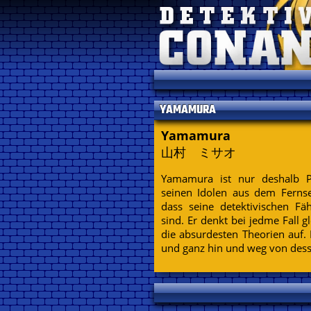
YAMAMURA
Yamamura
山村 ミサオ
Yamamura ist nur deshalb Po
seinen Idolen aus dem Fernse
dass seine detektivischen Fäh
sind. Er denkt bei jedme Fall 
die absurdesten Theorien auf. 
und ganz hin und weg von desse