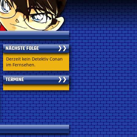
NÄCHSTE FOLGE
❯❯
Derzeit kein Detektiv Conan
im Fernsehen.
TERMINE
❯❯