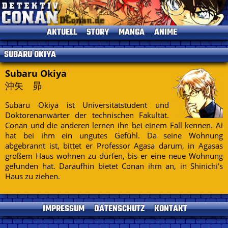
AKTUELL
STORY
MANGA
ANIME
News
Einleitung
Einleitung
Einleitung
SUBARU OKIYA
TV-Programm
Charaktere
Alle Bände
Episoden
Termine
Gosho Aoyama
Kapitelliste
Kinofilme
Subaru Okiya
沖矢 昴
Umfragen
Conan's Items
Short Stories
Sprecher
Seitenhistorie
Musik
Subaru Okiya ist Universitätstudent und
Specials
Doktorenanwärter der technischen Fakultät.
Datenschutz
DVDs
Conan und die anderen lernen ihn bei einem Fall kennen. Ai
hat bei ihm ein ungutes Gefühl. Da seine Wohnung
Kontakt
abgebrannt ist, bittet er Professor Agasa darum, in Agasas
Impressum
großem Haus wohnen zu dürfen, bis er eine neue Wohnung
gefunden hat. Daraufhin bietet Conan ihm an, in Shinichi's
Haus zu ziehen.
IMPRESSUM
DATENSCHUTZ
KONTAKT