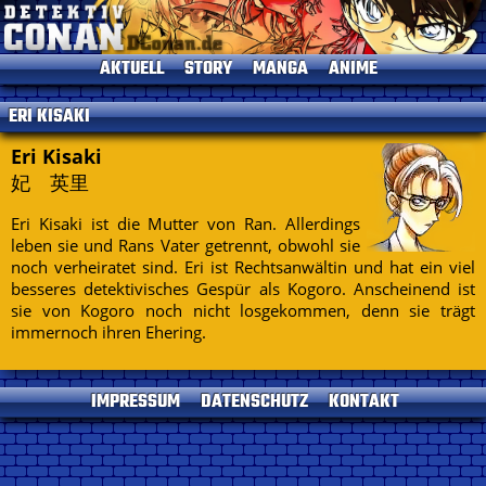
AKTUELL
STORY
MANGA
ANIME
News
Einleitung
Einleitung
Einleitung
ERI KISAKI
TV-Programm
Charaktere
Alle Bände
Episoden
Termine
Gosho Aoyama
Kapitelliste
Kinofilme
Eri Kisaki
妃 英里
Umfragen
Conan's Items
Short Stories
Sprecher
Seitenhistorie
Musik
Eri Kisaki ist die Mutter von Ran. Allerdings
Specials
leben sie und Rans Vater getrennt, obwohl sie
Datenschutz
DVDs
noch verheiratet sind. Eri ist Rechtsanwältin und hat ein viel
besseres detektivisches Gespür als Kogoro. Anscheinend ist
Kontakt
sie von Kogoro noch nicht losgekommen, denn sie trägt
Impressum
immernoch ihren Ehering.
IMPRESSUM
DATENSCHUTZ
KONTAKT