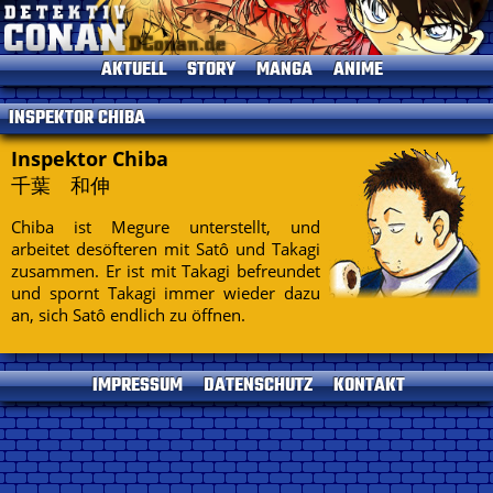
AKTUELL
STORY
MANGA
ANIME
News
Einleitung
Einleitung
Einleitung
INSPEKTOR CHIBA
TV-Programm
Charaktere
Alle Bände
Episoden
Termine
Gosho Aoyama
Kapitelliste
Kinofilme
Inspektor Chiba
千葉 和伸
Umfragen
Conan's Items
Short Stories
Sprecher
Seitenhistorie
Musik
Chiba ist Megure unterstellt, und
Specials
arbeitet desöfteren mit Satô und Takagi
Datenschutz
DVDs
zusammen. Er ist mit Takagi befreundet
und spornt Takagi immer wieder dazu
Kontakt
an, sich Satô endlich zu öffnen.
Impressum
IMPRESSUM
DATENSCHUTZ
KONTAKT