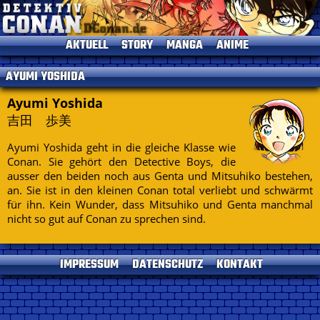
AKTUELL
STORY
MANGA
ANIME
News
Einleitung
Einleitung
Einleitung
AYUMI YOSHIDA
TV-Programm
Charaktere
Alle Bände
Episoden
Termine
Gosho Aoyama
Kapitelliste
Kinofilme
Ayumi Yoshida
吉田 歩美
Umfragen
Conan's Items
Short Stories
Sprecher
Seitenhistorie
Musik
Ayumi Yoshida geht in die gleiche Klasse wie
Specials
Conan. Sie gehört den Detective Boys, die
Datenschutz
DVDs
ausser den beiden noch aus Genta und Mitsuhiko bestehen,
an. Sie ist in den kleinen Conan total verliebt und schwärmt
Kontakt
für ihn. Kein Wunder, dass Mitsuhiko und Genta manchmal
Impressum
nicht so gut auf Conan zu sprechen sind.
IMPRESSUM
DATENSCHUTZ
KONTAKT