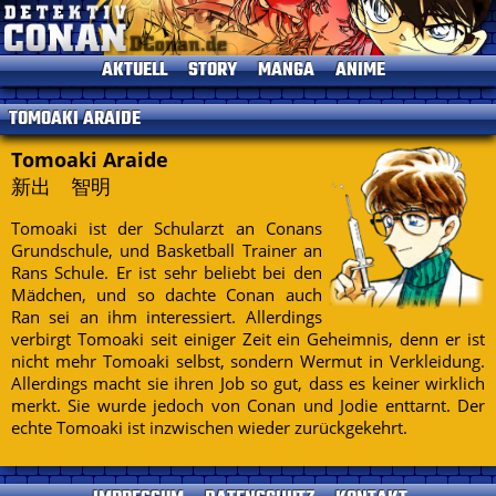
AKTUELL
STORY
MANGA
ANIME
News
Einleitung
Einleitung
Einleitung
TOMOAKI ARAIDE
TV-Programm
Charaktere
Alle Bände
Episoden
Termine
Gosho Aoyama
Kapitelliste
Kinofilme
Tomoaki Araide
新出 智明
Umfragen
Conan's Items
Short Stories
Sprecher
Seitenhistorie
Musik
Tomoaki ist der Schularzt an Conans
Specials
Grundschule, und Basketball Trainer an
Datenschutz
DVDs
Rans Schule. Er ist sehr beliebt bei den
Mädchen, und so dachte Conan auch
Kontakt
Ran sei an ihm interessiert. Allerdings
Impressum
verbirgt Tomoaki seit einiger Zeit ein Geheimnis, denn er ist
nicht mehr Tomoaki selbst, sondern Wermut in Verkleidung.
Allerdings macht sie ihren Job so gut, dass es keiner wirklich
merkt. Sie wurde jedoch von Conan und Jodie enttarnt. Der
echte Tomoaki ist inzwischen wieder zurückgekehrt.