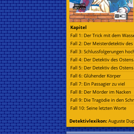
Kapitel
Fall 1: Der Trick mit dem Wass
Fall 2: Der Meisterdetektiv de
Fall 3: Schlussfolgerungen hoc
Fall 4: Der Detektiv des Ostens.
Fall 5: Der Detektiv des Ostens
Fall 6: Glühender Körper
Fall 7: Ein Passagier zu viel
Fall 8: Der Mörder im Nacken
Fall 9: Die Tragödie in den S
Fall 10: Seine letzten Worte
Detektivlexikon:
Auguste Dup