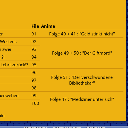
File
Anime
er
91
Folge 40 + 41 : "Geld stinkt nicht"
s Westens
92
h zwei
93
Folge 49 + 50 : "Der Giftmord"
.?!
94
 kehrt zurück!?
95
96
Folge 51 : "Der verschwundene
97
Bibliothekar"
98
chneewehen
99
Folge 47 : "Mediziner unter sich"
100
in