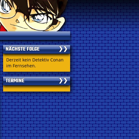
NÄCHSTE FOLGE
❯❯
Derzeit kein Detektiv Conan
im Fernsehen.
TERMINE
❯❯