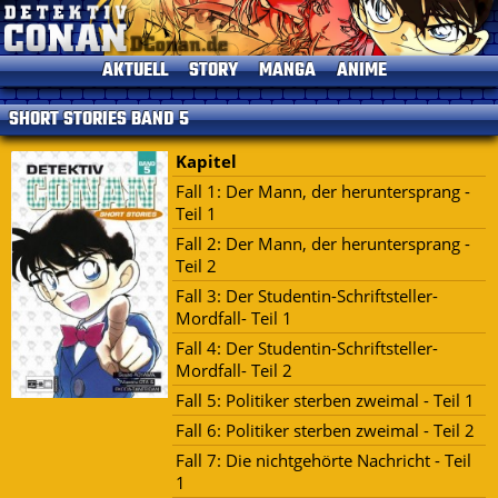
AKTUELL
STORY
MANGA
ANIME
News
Einleitung
Einleitung
Einleitung
SHORT STORIES BAND 5
TV-Programm
Charaktere
Alle Bände
Episoden
Termine
Gosho Aoyama
Kapitelliste
Kinofilme
Kapitel
Umfragen
Conan's Items
Short Stories
Sprecher
Fall 1: Der Mann, der heruntersprang -
Teil 1
Seitenhistorie
Musik
Fall 2: Der Mann, der heruntersprang -
Specials
Teil 2
Datenschutz
DVDs
Fall 3: Der Studentin-Schriftsteller-
Kontakt
Mordfall- Teil 1
Impressum
Fall 4: Der Studentin-Schriftsteller-
Mordfall- Teil 2
Fall 5: Politiker sterben zweimal - Teil 1
Fall 6: Politiker sterben zweimal - Teil 2
Fall 7: Die nichtgehörte Nachricht - Teil
1