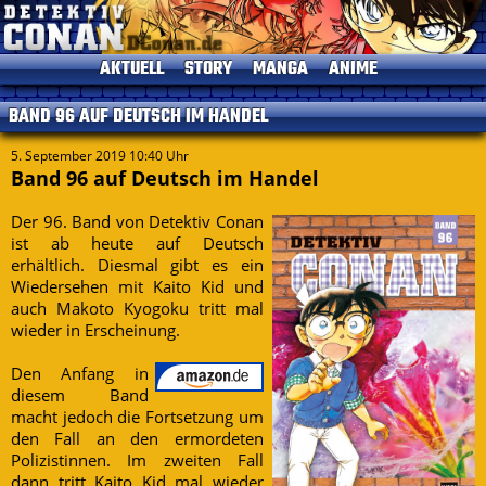
AKTUELL
STORY
MANGA
ANIME
News
Einleitung
Einleitung
Einleitung
BAND 96 AUF DEUTSCH IM HANDEL
TV-Programm
Charaktere
Alle Bände
Episoden
Termine
Gosho Aoyama
Kapitelliste
Kinofilme
5. September 2019 10:40 Uhr
Band 96 auf Deutsch im Handel
Umfragen
Conan's Items
Short Stories
Sprecher
Seitenhistorie
Musik
Der 96. Band von Detektiv Conan
Specials
ist ab heute auf Deutsch
erhältlich. Diesmal gibt es ein
Datenschutz
DVDs
Wiedersehen mit Kaito Kid und
Kontakt
auch Makoto Kyogoku tritt mal
Impressum
wieder in Erscheinung.
Den Anfang in
diesem Band
macht jedoch die Fortsetzung um
den Fall an den ermordeten
Polizistinnen. Im zweiten Fall
dann tritt Kaito Kid mal wieder