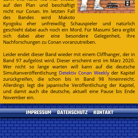
auf den Plan und beschäftigt
nicht nur Conan. Im letzten Fall
des Bandes wird Makoto
Kyogoku eher unfreiwillig Schauspieler und natürlich
geschieht dabei auch noch ein Mord. Für Masumi Sera ergibt
sich dabei aber eine besondere Gelegenheit, ihre
Nachforschungen zu Conan voranzutreiben.
Leider endet dieser Band wieder mit einem Cliffhanger, der in
Band 97 aufgelöst wird. Dieser erscheint erst im März 2020.
Wer nicht so lange warten will kann auf die deutsche
Simultanveröffentlichung
Detektiv Conan Weekly
der Kapitel
zurückgreifen, die schon bis in Band 98 hineinreicht.
Allerdings legt die japanische Veröffentlichung der Kapitel,
und damit auch die deutsche, aktuell eine Pause bis Ende
November ein.
IMPRESSUM
DATENSCHUTZ
KONTAKT