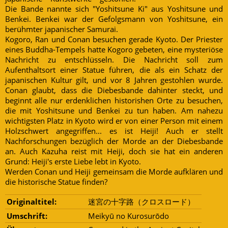
Die Bande nannte sich "Yoshitsune Ki" aus Yoshitsune und
Benkei. Benkei war der Gefolgsmann von Yoshitsune, ein
berühmter japanischer Samurai.
Kogoro, Ran und Conan besuchen gerade Kyoto. Der Priester
eines Buddha-Tempels hatte Kogoro gebeten, eine mysteriöse
Nachricht zu entschlüsseln. Die Nachricht soll zum
Aufenthaltsort einer Statue führen, die als ein Schatz der
japanischen Kultur gilt, und vor 8 Jahren gestohlen wurde.
Conan glaubt, dass die Diebesbande dahinter steckt, und
beginnt alle nur erdenklichen historishen Orte zu besuchen,
die mit Yoshitsune und Benkei zu tun haben. Am nahezu
wichtigsten Platz in Kyoto wird er von einer Person mit einem
Holzschwert angegriffen... es ist Heiji! Auch er stellt
Nachforschungen bezüglich der Morde an der Diebesbande
an. Auch Kazuha reist mit Heiji, doch sie hat ein anderen
Grund: Heiji's erste Liebe lebt in Kyoto.
Werden Conan und Heiji gemeinsam die Morde aufklären und
die historische Statue finden?
Originaltitel:
迷宮の十字路（クロスロード）
Umschrift:
Meikyū no Kurosurōdo